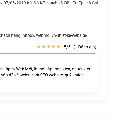
y 07/05/2019 bởi Sở Kế Hoạch và Đầu Tư Tp. Hồ Chí
hách hàng: https://webmoi.vn/thiet-ke-website/
★
★
★
★
★
★
★
★
★
★
5/5 - (1 Đánh giá)
 lập ra Web Mới, là một lập trình viên, người viết
c vấn đề về website và SEO website, quý khách
t kế website