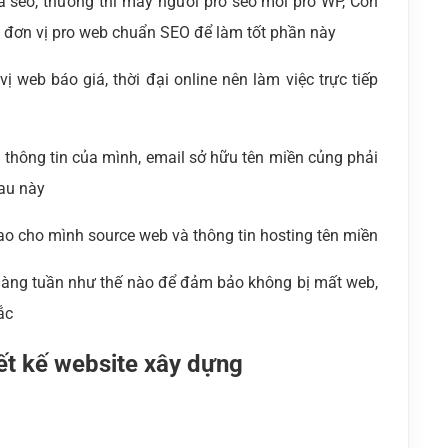
à seo, thường thì mấy người pro seo mới pro WP, Còn
1 đơn vị pro web chuẩn SEO để làm tốt phần này
ị web báo giá, thời đại online nên làm việc trực tiếp
là thông tin của mình, email sở hữu tên miền củng phải
sau này
ao cho mình source web và thông tin hosting tên miền
 hàng tuần như thế nào để đảm bảo không bị mất web,
ắc
ết kế website xây dựng