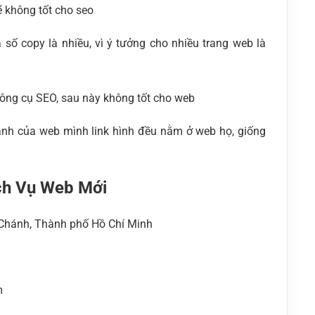
ẽ không tốt cho seo
 số copy là nhiều, vì ý tưởng cho nhiều trang web là
công cụ SEO, sau này không tốt cho web
ảnh của web mình link hình đều nằm ở web họ, giống
ch Vụ Web Mới
h Chánh, Thành phố Hồ Chí Minh
m