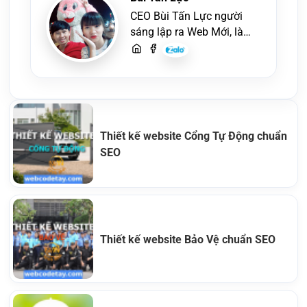
CEO Bùi Tấn Lực người
sáng lập ra Web Mới, là
một lập trình viên, người
viết content, chuyên tư
vấn các vấn đề về website
và SEO website, quý
khách hãy liên hệ để trao
đổi thiết kế website
Thiết kế website Cổng Tự Động chuẩn
SEO
Thiết kế website Bảo Vệ chuẩn SEO