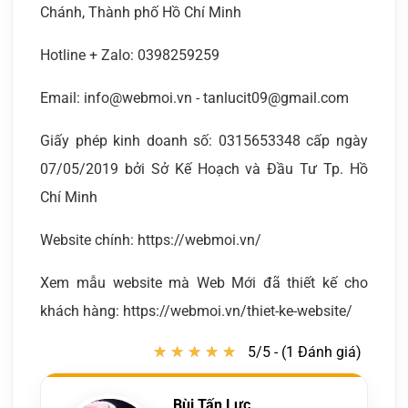
Chánh, Thành phố Hồ Chí Minh
Hotline + Zalo: 0398259259
Email: info@webmoi.vn - tanlucit09@gmail.com
Giấy phép kinh doanh số: 0315653348 cấp ngày
07/05/2019 bởi Sở Kế Hoạch và Đầu Tư Tp. Hồ
Chí Minh
Website chính: https://webmoi.vn/
Xem mẫu website mà Web Mới đã thiết kế cho
khách hàng: https://webmoi.vn/thiet-ke-website/
★
★
★
★
★
★
★
★
★
★
5/5 - (1 Đánh giá)
Bùi Tấn Lực