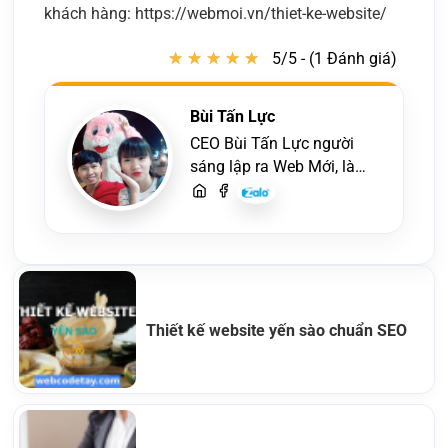
khách hàng: https://webmoi.vn/thiet-ke-website/
★
★
★
★
★
★
★
★
★
★
5/5 - (1 Đánh giá)
Bùi Tấn Lực
CEO Bùi Tấn Lực người
sáng lập ra Web Mới, là
một lập trình viên, người
viết content, chuyên tư
vấn các vấn đề về website
và SEO website, quý
khách hãy liên hệ để trao
đổi thiết kế website
Thiết kế website yến sào chuẩn SEO