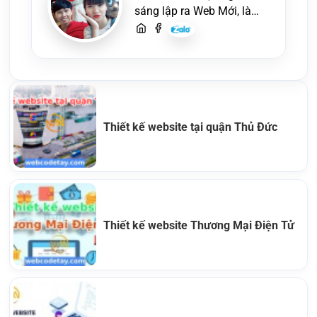
sáng lập ra Web Mới, là
một lập trình viên, người
viết content, chuyên tư
vấn các vấn đề về website
và SEO website, quý
khách hãy liên hệ để trao
đổi thiết kế website
Thiết kế website tại quận Thủ Đức
Thiết kế website Thương Mại Điện Tử