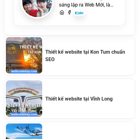
sáng lập ra Web Mới, là
một lập trình viên, người
viết content, chuyên tư
vấn các vấn đề về website
và SEO website, quý
khách hãy liên hệ để trao
đổi thiết kế website
Thiết kế website tại Kon Tum chuẩn
SEO
Thiết kế website tại Vĩnh Long