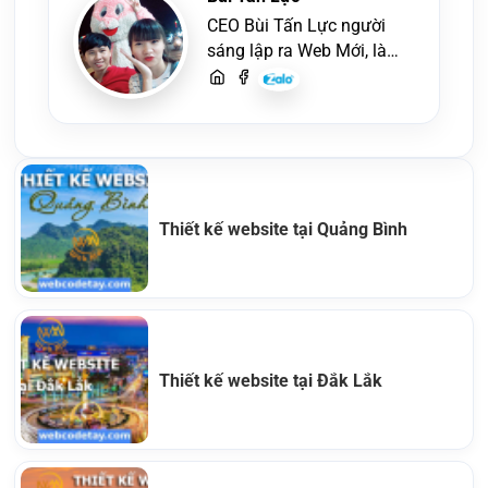
CEO Bùi Tấn Lực người
sáng lập ra Web Mới, là
một lập trình viên, người
viết content, chuyên tư
vấn các vấn đề về website
và SEO website, quý
khách hãy liên hệ để trao
đổi thiết kế website
Thiết kế website tại Quảng Bình
Thiết kế website tại Đắk Lắk