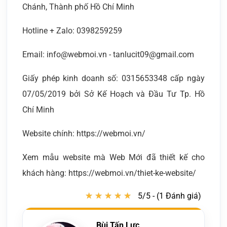
Chánh, Thành phố Hồ Chí Minh
Hotline + Zalo: 0398259259
Email: info@webmoi.vn - tanlucit09@gmail.com
Giấy phép kinh doanh số: 0315653348 cấp ngày
07/05/2019 bởi Sở Kế Hoạch và Đầu Tư Tp. Hồ
Chí Minh
Website chính: https://webmoi.vn/
Xem mẫu website mà Web Mới đã thiết kế cho
khách hàng: https://webmoi.vn/thiet-ke-website/
★
★
★
★
★
★
★
★
★
★
5/5 - (1 Đánh giá)
Bùi Tấn Lực