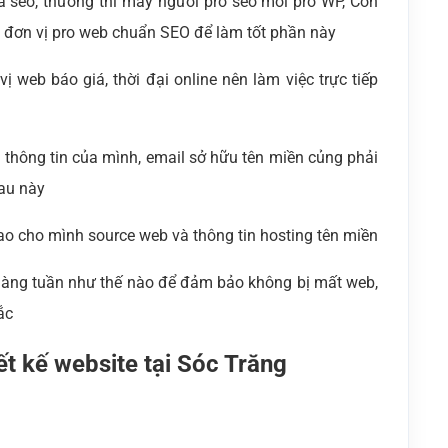
à seo, thường thì mấy người pro seo mới pro WP, Còn
1 đơn vị pro web chuẩn SEO để làm tốt phần này
ị web báo giá, thời đại online nên làm việc trực tiếp
là thông tin của mình, email sở hữu tên miền củng phải
sau này
ao cho mình source web và thông tin hosting tên miền
 hàng tuần như thế nào để đảm bảo không bị mất web,
ắc
ết kế website tại Sóc Trăng