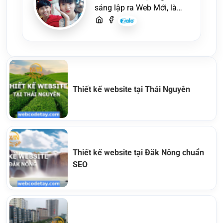
sáng lập ra Web Mới, là
một lập trình viên, người
viết content, chuyên tư
vấn các vấn đề về website
và SEO website, quý
khách hãy liên hệ để trao
đổi thiết kế website
Thiết kế website tại Thái Nguyên
Thiết kế website tại Đắk Nông chuẩn
SEO