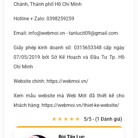
Chánh, Thành phố Hồ Chí Minh
Hotline + Zalo: 0398259259
Email: info@webmoi.vn - tanlucit09@gmail.com
Giấy phép kinh doanh số: 0315653348 cấp ngày
07/05/2019 bởi Sở Kế Hoạch và Đầu Tư Tp. Hồ
Chí Minh
Website chính: https://webmoi.vn/
Xem mẫu website mà Web Mới đã thiết kế cho
khách hàng: https://webmoi.vn/thiet-ke-website/
★
★
★
★
★
★
★
★
★
★
5/5 - (1 Đánh giá)
Bùi Tấn Lực