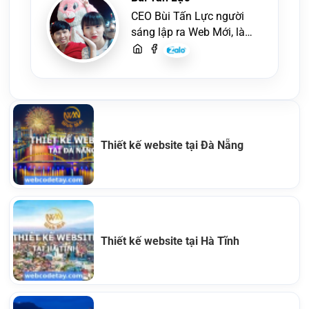
CEO Bùi Tấn Lực người
sáng lập ra Web Mới, là
một lập trình viên, người
viết content, chuyên tư
vấn các vấn đề về website
và SEO website, quý
khách hãy liên hệ để trao
đổi thiết kế website
Thiết kế website tại Đà Nẵng
Thiết kế website tại Hà Tĩnh