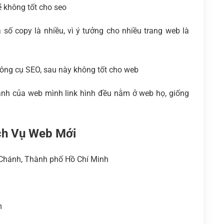
ẽ không tốt cho seo
 số copy là nhiều, vì ý tưởng cho nhiều trang web là
công cụ SEO, sau này không tốt cho web
ảnh của web mình link hình đều nằm ở web họ, giống
ch Vụ Web Mới
h Chánh, Thành phố Hồ Chí Minh
m