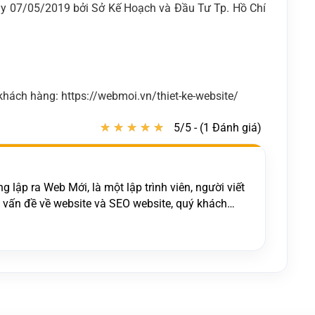
y 07/05/2019 bởi Sở Kế Hoạch và Đầu Tư Tp. Hồ Chí
hách hàng: https://webmoi.vn/thiet-ke-website/
★
★
★
★
★
★
★
★
★
★
5/5 - (1 Đánh giá)
 lập ra Web Mới, là một lập trình viên, người viết
c vấn đề về website và SEO website, quý khách
t kế website