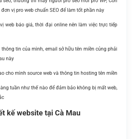
à seo, thường thì mấy người pro seo mới pro WP, Còn
1 đơn vị pro web chuẩn SEO để làm tốt phần này
ị web báo giá, thời đại online nên làm việc trực tiếp
là thông tin của mình, email sở hữu tên miền củng phải
sau này
ao cho mình source web và thông tin hosting tên miền
 hàng tuần như thế nào để đảm bảo không bị mất web,
ắc
ết kế website tại Cà Mau