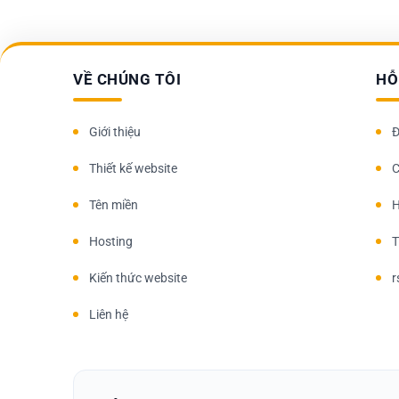
VỀ CHÚNG TÔI
HỖ
Giới thiệu
Đ
Thiết kế website
C
Tên miền
H
Hosting
T
Kiến thức website
r
Liên hệ