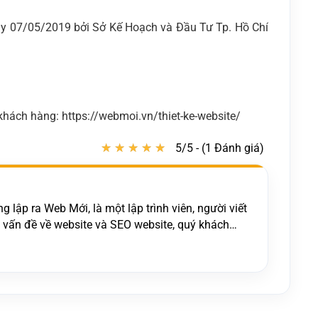
y 07/05/2019 bởi Sở Kế Hoạch và Đầu Tư Tp. Hồ Chí
hách hàng: https://webmoi.vn/thiet-ke-website/
★
★
★
★
★
★
★
★
★
★
5/5 - (1 Đánh giá)
 lập ra Web Mới, là một lập trình viên, người viết
c vấn đề về website và SEO website, quý khách
t kế website