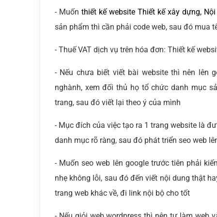
- Muốn
thiết kế website Thiết kế xây dựng, Nội
sản phẩm thì cần phải code web, sau đó mua t
- Thuế VAT dịch vụ trên hóa đơn: Thiết kế websi
- Nếu chưa biết viết bài website thì nên lê
nghành, xem đối thủ họ tổ chức danh mục s
trang, sau đó viết lại theo ý của mình
- Mục đích của việc tạo ra 1 trang website là 
danh mục rõ ràng, sau đó phát triển seo web lê
- Muốn seo web lên google trước tiên phải kiế
nhẹ không lỗi, sau đó đến viết nội dung thật ha
trang web khác về, đi link nội bộ cho tốt
- Nếu giỏi web wordpress thì nên tự làm web v