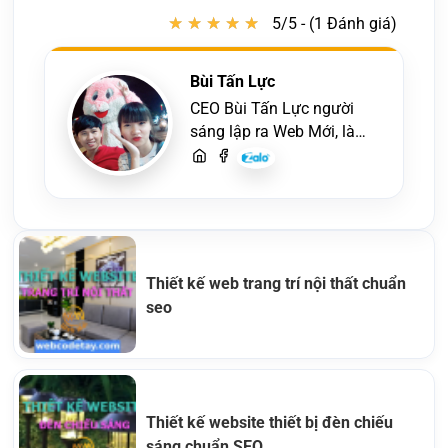
★
★
★
★
★
★
★
★
★
★
5/5 - (1 Đánh giá)
Bùi Tấn Lực
CEO Bùi Tấn Lực người
sáng lập ra Web Mới, là
một lập trình viên, người
viết content, chuyên tư
vấn các vấn đề về website
và SEO website, quý
khách hãy liên hệ để trao
đổi thiết kế website
Thiết kế web trang trí nội thất chuẩn
seo
Thiết kế website thiết bị đèn chiếu
sáng chuẩn SEO