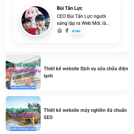
Bùi Tấn Lực
CEO Bùi Tấn Lực người
sáng lập ra Web Mới, là
một lập trình viên, người
viết content, chuyên tư
vấn các vấn đề về website
và SEO website, quý
khách hãy liên hệ để trao
đổi thiết kế website
Thiết kế website Dịch vụ sửa chữa điện
lạnh
Thiết kế website máy nghiền đá chuẩn
SEO